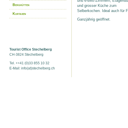
und 6-Bett-Zimmern, Etagend
Berghütten
und grosser Küche zum
Selberkochen. Ideal auch für 
Kurtaxen
Ganzjährig geöffnet.
Tourist Office Stechelberg
CH-3824 Stechelberg
Tel. ++41 (0)33 855 10 32
E-Mail: info(at)stechelberg.ch