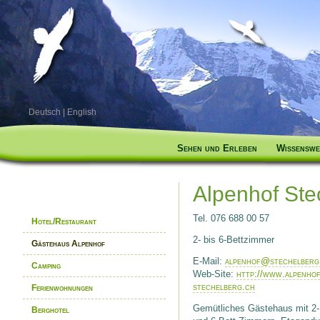
Deutsch
|
English
Sehen und Erleben
Wissenswe
Alpenhof Ste
Tel. 076 688 00 57
Hotel/Restaurant
2- bis 6-Bettzimmer
Gästehaus Alpenhof
E-Mail:
alpenhof@stechelberg
Camping
Web-Site:
http://www.alpenhof
stechelberg.ch
Ferienwohnungen
Gemütliches Gästehaus mit 2-,
Berghotel