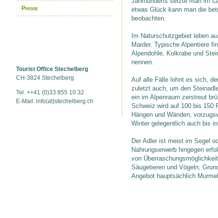
Jahrhunderts setzte man im La
Presse
etwas Glück kann man die bet
beobachten.
Im Naturschutzgebiet leben 
Marder. Typische Alpentiere f
Alpendohle, Kolkrabe und Stei
nennen.
Tourist Office Stechelberg
CH-3824 Stechelberg
Auf alle Fälle lohnt es sich, 
zuletzt auch, um den Steinadle
Tel. ++41 (0)33 855 10 32
ein im Alpenraum zerstreut brü
E-Mail: info(at)stechelberg.ch
Schweiz wird auf 100 bis 150 
Hängen und Wänden, vorzugsw
Winter gelegentlich auch bis in
Der Adler ist meist im Segel o
Nahrungserwerb hingegen erfo
von Überraschungsmöglichkeit
Säugetieren und Vögeln; Grun
Angebot hauptsächlich Murmel