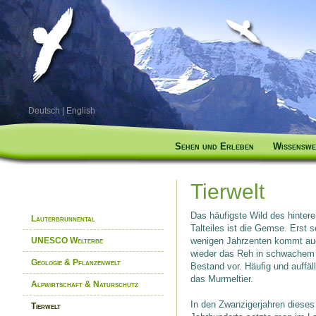
Deutsch
|
English
Sehen und Erleben
Wissenswe
Tierwelt
Das häufigste Wild des hinter
Lauterbrunnental
Talteiles ist die Gemse. Erst s
wenigen Jahrzenten kommt au
UNESCO Welterbe
wieder das Reh in schwachem
Geologie & Pflanzenwelt
Bestand vor. Häufig und auffäll
das Murmeltier.
Alpwirtschaft & Naturschutz
In den Zwanzigerjahren dieses
Tierwelt