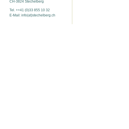
CH-3824 Stechelberg
Tel. ++41 (0)33 855 10 32
E-Mail: info(at)stechelberg.ch